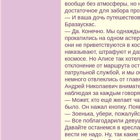
вообще без атмосферы, но 
достаточное для забора проб
— И ваша дочь путешествов
Бразаускас.
— Да. Конечно. Мы однажды
прокатились на одном астер
они не приветствуются в ко
наказывают, штрафуют и да
космосе. Но Алисе так хотел
отклонение от маршрута ос
патрульной службой, и мы о
немного отвлеклись от глав
Андрей Николаевич внимате
наблюдая за каждым говоря
— Может, кто ещё желает ч
было. Он нажал кнопку. Поя
— Зоенька, убери, пожалуйс
— Все поблагодарили девуш
Давайте останемся в кресла
вести не надо. Ну, так каки