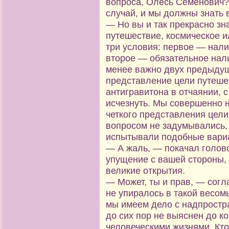
вопроса, Олесь Семёнович?
случай, и мы должны знать в
— Но вы и так прекрасно зн
путешествие, космическое и
три условия: первое — нали
второе — обязательное нали
менее важно двух предыдущ
представление цели путеше
антигравитона в отчаянии,
исчезнуть. Мы совершенно н
четкого представления цели
вопросом не задумывались, 
испытывали подобные вари
— А жаль, — покачал голово
упущение с вашей стороны, 
великие открытия.
— Может, ты и прав, — согл
не упиралось в такой весом
мы имеем дело с надпростр
до сих пор не выяснен до к
человеческими жизнями. Кто 