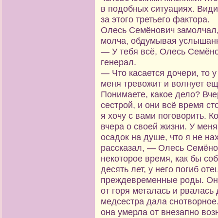
в подобных ситуациях. Види
за этого третьего фактора.
Олесь Семёнович замолчал,
молча, обдумывая услышан
— У тебя всё, Олесь Семён
генерал.
— Что касается дочери, то 
меня тревожит и волнует ещ
Понимаете, какое дело? Вче
сестрой, и они всё время ст
я хочу с вами поговорить. К
вчера о своей жизни. У мен
осадок на душе, что я не на
рассказал, — Олесь Семёно
некоторое время, как бы со
десять лет, у него погиб оте
преждевременные роды. Она
от горя металась и рвалась
медсестра дала снотворное
она умерла от внезапно воз