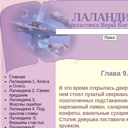
ЛАЛАНД
Фантастика Веры Бо
Глава 9
Главная
Лаландина-1. Алиса
и Олесь
В это время открылась двер
Лаландина 2. Свежо
нем стоял пузатый сверкающ
предание
Лаландина 3.
позолоченных подстаканник
Жертвы ошибки
нарезанный лимон, сахарниц
Лаландина 4. Под
конфеты, ванильные сухари
крылом славы
Лаландина -5.
Столик девушка поставила 
Вершина счастья
кружком.
Лаландина-6.