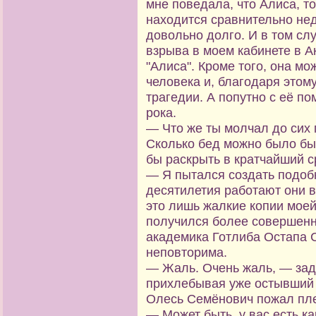
мне поведала, что Алиса, то
находится сравнительно нед
довольно долго. И в том сл
взрыва в моем кабинете в 
"Алиса". Кроме того, она мо
человека и, благодаря этом
трагедии. А попутно с её 
рока.
— Что же ты молчал до сих 
Сколько бед можно было бы
бы раскрыть в кратчайший с
— Я пытался создать подоб
десятилетия работают они в
это лишь жалкие копии моей
получился более совершенн
академика Готлиба Остапа С
неповторима.
— Жаль. Очень жаль, — зад
прихлебывая уже остывший 
Олесь Семёнович пожал пл
— Может быть, у вас есть к