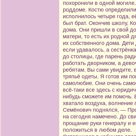
похоронили в одной могиле.
роддоме. Костю определили 
исполнилось четыре года, её
был брат. Окончив школу, Ко
дома. Они пришли в свой до
матери, то есть их родной д
их собственного дома. Дети
если удавалось, а сестрёнк
до столицы, где парень рад
работать дворником, а девоч
ребятам. Вы сами увидите, в
тряпьё одеты. Я готов им по
самолюбие. Они очень само
всё-таки все здесь с юриди
нибудь сможете им помочь. 
хватало воздуха, волнение
Семёнович поднялся, — Прос
на сегодня намечено. До св
прощание руки генералу и е
положиться в любом деле.