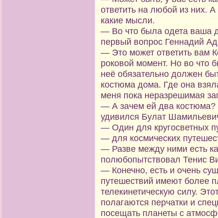
ответить на любой из них. А
какие мысли.
— Во что была одета ваша 
первый вопрос Геннадий Ад
— Это может ответить вам К
роковой момент. Но во что 
неё обязательно должен быт
костюма дома. Где она взял
меня пока неразрешимая за
— А зачем ей два костюма?
удивился Булат Шамильеви
— Один для кругосветных п
— для космических путешес
— Разве между ними есть к
полюбопытствовал Тенис В
— Конечно, есть и очень су
путешествий имеют более пл
телекинетическую силу. Это
полагаются перчатки и спец
посещать планеты с атмосфе