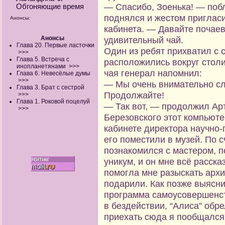
— Спасибо, Зоенька! — поб
Обгоняющие время
поднялся и жестом приглас
Анонсы:
кабинета. — Давайте почае
Анонсы
удивительный чай.
Глава 20. Первые ласточки
Один из ребят прихватил с с
>>>
Глава 5. Встреча с
расположились вокруг столи
инопланетянами
>>>
чая генерал напомнил:
Глава 6. Невесёлые думы
>>>
— Мы очень внимательно сл
Глава 3. Брат с сестрой
Продолжайте!
>>>
Глава 1. Роковой поцелуй
— Так вот, — продолжил Ар
>>>
Березовского этот компьюте
кабинете директора научно-
его поместили в музей. По 
познакомился с мастером, 
уникум, и он мне всё расска
помогла мне разыскать архи
подарили. Как позже выясни
программа самоусовершенст
в бездействии, “Алиса” обр
приехать сюда я пообщался