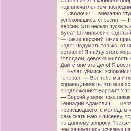
Оставшиеся в кабинете опе
под впечатлением последни
— Сволочи! — внезапно стук
успокоившись, спросил, — 
версии. Это нельзя пускать 
Булат Шамильевич, задетый 
— Какие версии? Какие пре
надо! Подумать только, отнят
оставлю! Я найду этого мерз
голодали, девочка милостын
Дайте мне это дело! Я восс
— Булат, уймись! Успокойся
генерал. — Вот тебе мы и п
справедливость. Кто еще хо
предложения? Версии? У теб
— Версий у меня пока никак
Геннадий Адамович. — Перв
происшедшего, с молодым ч
разыскать Раю Елисееву, под
по данному вопросу. Третье
чем занималась исчезнувша