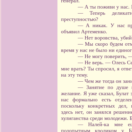
генерал.
— А ты поживи у нас. 
— Теперь деликат
преступностью?
— А никак. У нас пр
объявил Артеменко.
— Нет воровства, убий
— Мы скоро будем отме
время у нас не было ни едино
— Не могу поверить, —
— Не верь. — Олесь С
мне врать? Ты спросил, я отв
на эту тему.
— Чем же тогда он зан
— Занятие по душе м
желание. Я уже сказал, Булат
нас формально есть отделе
поскольку конкретных дел,
здесь нет, он занялся решени
хулиганства среди молодежи. 
— Налей-ка мне е
подопытным кроликом у Б