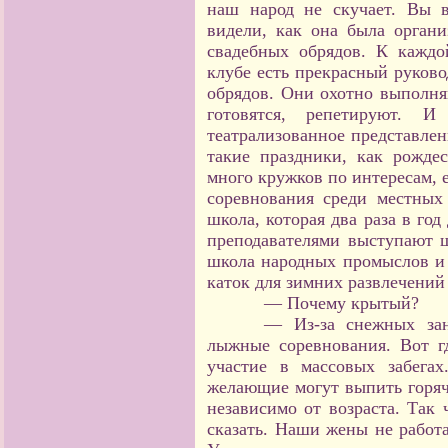
наш народ не скучает. Вы 
видели, как она была органи
свадебных обрядов. К каждо
клубе есть прекрасный руков
обрядов. Они охотно выполня
готовятся, репетируют. 
театрализованное представлен
такие праздники, как рожде
много кружков по интересам, е
соревнования среди местных
школа, которая два раза в год
преподавателями выступают ш
школа народных промыслов и 
каток для зимних развлечений
— Почему крытый?
— Из-за снежных зан
лыжные соревнования. Вот г
участие в массовых забега
желающие могут выпить горяче
независимо от возраста. Так 
сказать. Наши жены не работ