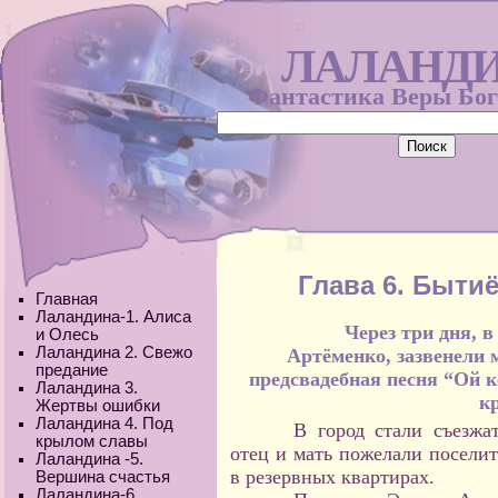
ЛАЛАНД
Фантастика Веры Бо
Глава 6. Быти
Главная
Лаландина-1. Алиса
Через три дня, в суб
и Олесь
Лаландина 2. Свежо
Артёменко, зазвенели 
предание
предсвадебная песня “Ой 
Лаландина 3.
к
Жертвы ошибки
Лаландина 4. Под
В город стали съезжа
крылом славы
отец и мать пожелали поселит
Лаландина -5.
в резервных квартирах.
Вершина счастья
Лаландина-6.