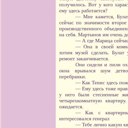
получилось. Вот у кого хара
ему здесь работается?
— Мне кажется, Була
сейчас по значимости второе
производственного объединен
на себя. Мартынов им очень д
— А где Марица сейча
— Она в своей комна
хотим музей сделать. Булат
ремонт заканчивается.
Они сидели и пили ох
окна врывался шум детв
перебранки.
— Как Тенис здесь пож
— Ему здесь тоже нрави
у него были стесненные жи
четырехкомнатную квартиру
ожидается.
— Как с квартирн
интересовался генерал
— Тебе лично какую кв