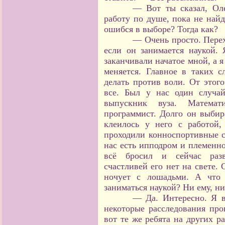
— Вот ты сказал, Оле
работу по душе, пока не найд
ошибся в выборе? Тогда как?
— Очень просто. Перех
если он занимается наукой. 
заканчивали начатое мной, а я
меняется. Главное в таких сл
делать против воли. От этого
все. Был у нас один случа
выпускник вуза. Математ
программист. Долго он выбир
клеилось у него с работой
проходили конноспортивные со
нас есть ипподром и племенно
всё бросил и сейчас разв
счастливей его нет на свете.
ночует с лошадьми. А что
заниматься наукой? Ни ему, н
— Да. Интересно. Я в
некоторые расследования про
вот те же ребята на других р