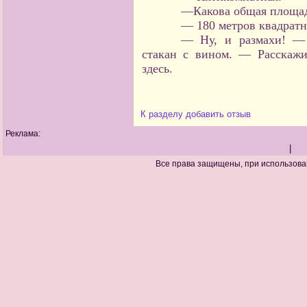
—Какова общая площа
— 180 метров квадратн
— Ну, и размахи! — 
стакан с вином. — Расскаж
здесь.
К разделу
добавить отзыв
Реклама:
|
Все права защищены, при использова