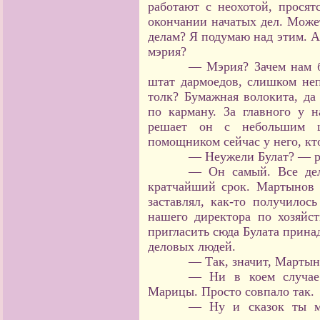
работают с неохотой, просят
окончании начатых дел. Може
делам? Я подумаю над этим. А 
мэрия?
— Мэрия? Зачем нам б
штат дармоедов, слишком неп
толк? Бумажная волокита, да
по карману. За главного у 
решает он с небольшим ш
помощником сейчас у него, кт
— Неужели Булат? — р
— Он самый. Все дел
кратчайший срок. Мартынов н
заставлял, как-то получилос
нашего директора по хозяйс
пригласить сюда Булата прина
деловых людей.
— Так, значит, Мартын
— Ни в коем случае.
Марицы. Просто совпало так.
— Ну и сказок ты мн