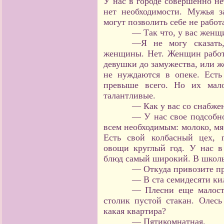
У нас в городе совершенно н
нет необходимости. Мужья з
могут позволить себе не работ
— Так что, у вас женщ
—Я не могу сказать
женщины. Нет. Женщин работа
девушки до замужества, или ж
не нуждаются в опеке. Ест
превыше всего. Но их мал
талантливые.
— Как у вас со снабже
— У нас свое подсобно
всем необходимым: молоко, мя
Есть свой колбасный цех, 
овощи круглый год. У нас в
блюд самый широкий. В школь
— Откуда привозите п
— В ста семидесяти ки
— Плесни еще малост
столик пустой стакан. Олес
какая квартира?
— Пятикомнатная.