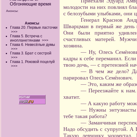
Приехали Эдуард Амв
Обгоняющие время
молодости на них повлиял бла
Анонсы:
с белозубыми улыбками, они ц
Генерал Краснов Анд
Анонсы
Шварцман в первый же день п
Глава 20. Первые ласточки
>>>
Они были приятно удивлен
Глава 5. Встреча с
счастливых матерей. Мужч
инопланетянами
>>>
Глава 6. Невесёлые думы
хозяина.
>>>
— Ну, Олесь Семёнови
Глава 3. Брат с сестрой
>>>
кадры к себе переманил. Если 
Глава 1. Роковой поцелуй
твою дочь, — с претензией нач
>>>
— В чем же дело? Да
парировал Олесь Семёнович.
— Это, каким же образ
— Переезжайте к нам.
хватит.
— А какую работу мож
— Нужны энтузиасты 
тебе такая работа?
— Заманчивая перспек
Надо обсудить с супругой. А 
Такую девчонку захомутал.