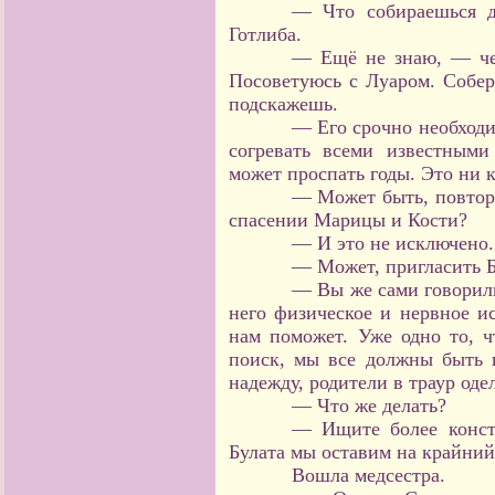
— Что собираешься д
Готлиба.
— Ещё не знаю, — че
Посоветуюсь с Луаром. Собер
подскажешь.
— Его срочно необходим
согревать всеми известным
может проспать годы. Это ни 
— Может быть, повтор
спасении Марицы и Кости?
— И это не исключено.
— Может, пригласить Б
— Вы же сами говорили
него физическое и нервное и
нам поможет. Уже одно то, ч
поиск, мы все должны быть 
надежду, родители в траур оде
— Что же делать?
— Ищите более конст
Булата мы оставим на крайний
Вошла медсестра.