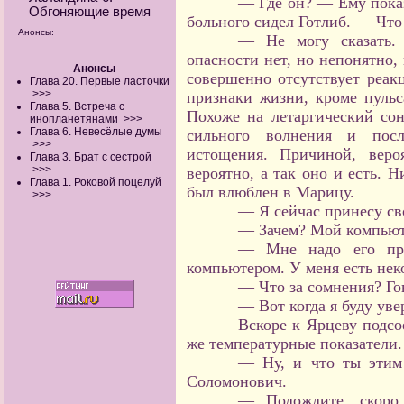
— Где он? — Ему показ
Обгоняющие время
больного сидел Готлиб. — Что
Анонсы:
— Не могу сказать. 
опасности нет, но непонятно,
Анонсы
совершенно отсутствует реак
Глава 20. Первые ласточки
>>>
признаки жизни, кроме пульс
Глава 5. Встреча с
Похоже на летаргический сон
инопланетянами
>>>
Глава 6. Невесёлые думы
сильного волнения и посл
>>>
истощения. Причиной, веро
Глава 3. Брат с сестрой
>>>
вероятно, а так оно и есть. Н
Глава 1. Роковой поцелуй
был влюблен в Марицу.
>>>
— Я сейчас принесу св
— Зачем? Мой компьют
— Мне надо его про
компьютером. У меня есть нек
— Что за сомнения? Го
— Вот когда я буду уве
Вскоре к Ярцеву подс
же температурные показатели.
— Ну, и что ты этим
Соломонович.
— Подождите, скоро