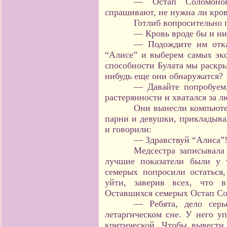
— Остап Соломоно
спрашивают, не нужна ли кро
Готлиб вопросительно 
— Кровь вроде бы и ни
— Подождите им отка
“Алисе” и выберем самых экс
способности Булата мы раскры
нибудь еще они обнаружатся?
— Давайте попробуем,
растерянности и хватался за 
Они вынесли компьюте
парни и девушки, прикладыва
и говорили:
— Здравствуй “Алиса”
Медсестра записывала
лучшие показатели были у 
семерых попросили остаться
уйти, заверив всех, что в
Оставшихся семерых Остап Со
— Ребята, дело серь
летаргическом сне. У него у
критической. Чтобы вывести 