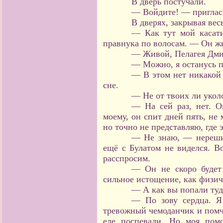
В дверь постучали.
— Войдите! — приглас
В дверях, закрывая вес
— Как тут мой касат
правнука по волосам. — Он ж
— Живой, Пелагея Дми
— Можно, я останусь п
— В этом нет никакой 
сне.
— Не от твоих ли укол
— На сей раз, нет. О
моему, он спит дней пять, не 
но точно не представляю, где 
— Не знаю, — нереши
ещё с Булатом не виделся. Во
расспросим.
— Он не скоро будет 
сильное истощение, как физиче
— А как вы попали туд
— По зову сердца. Я 
тревожный чемоданчик и помча
еле поспевали. Но моя пом