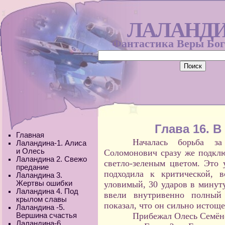
ЛАЛАНД
Фантастика Веры Бо
Глава 16. В
Главная
Началась борьба за
Лаландина-1. Алиса
и Олесь
Соломонович сразу же подклю
Лаландина 2. Свежо
светло-зеленым цветом. Это 
предание
подходила к критической, в
Лаландина 3.
Жертвы ошибки
уловимый, 30 ударов в минуту
Лаландина 4. Под
ввели внутривенно полный 
крылом славы
показал, что он сильно истоще
Лаландина -5.
Прибежал Олесь Семён
Вершина счастья
Лаландина-6.