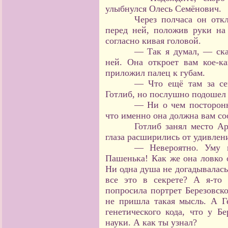
улыбнулся Олесь Семёнович.
Через полчаса он отк
перед ней, положив руки на 
согласно кивая головой.
— Так я думал, — ска
ней. Она откроет вам кое-к
приложил палец к губам.
— Что ещё там за се
Готлиб, но послушно подошел 
— Ни о чем посторон
что именно она должна вам со
Готлиб занял место А
глаза расширились от удивлени
— Невероятно. Уму н
Пашенька! Как же она ловко о
Ни одна душа не догадывалась
все это в секрете? А я-то
попросила портрет Березовск
не пришла такая мысль. А Г
генетического кода, что у Б
науки. А как ты узнал?