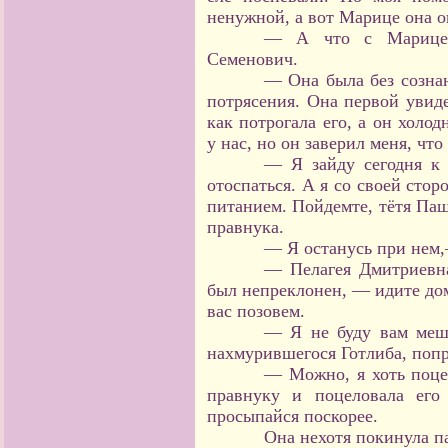
ненужной, а вот Марице она ок
— А что с Марицей
Семенович.
— Она была без сознан
потрясения. Она первой увиде
как потрогала его, а он холо
у нас, но он заверил меня, что
— Я зайду сегодня к 
отоспаться. А я со своей сто
питанием. Пойдемте, тётя Па
правнука.
— Я останусь при нем,
— Пелагея Дмитриевн
был непреклонен, — идите до
вас позовем.
— Я не буду вам меша
нахмурившегося Готлиба, попр
— Можно, я хоть поце
правнуку и поцеловала ег
просыпайся поскорее.
Она нехотя покинула па