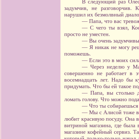
В следующий раз Олес
задумчив, не разговорчив. 
нарушил их безмолвный диало
— Папа, что вас трево
— С чего ты взял, Ко
просто не уместен.
— Вы очень задумчивы
— Я никак не могу ре
поможешь.
— Если это в моих сила
— Через неделю у Ма
совершенно не работает в э
восемнадцать лет. Надо бы к
придумать. Что бы ей такое по
— Папа, вы столько д
ломать голову. Что можно пода
— Что ты собираешься 
— Мы с Алисой тоже в
любит красивую посуду. Она в
витриной магазина, где была 
магазине кофейный сервиз. Та
который только-только начал 