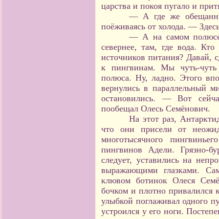
царства и покоя пугало и при
— А где же обещанн
поёживаясь от холода. — Здес
— А на самом полюсе
севернее, там, где вода. Кт
источников питания? Давай, с
к пингвинам. Мы чуть-чуть
полюса. Ну, ладно. Этого вп
вернулись в параллельный ми
остановились. — Вот сейча
пообещал Олесь Семёнович.
На этот раз, Антаркти
что они присели от неожид
многотысячного пингвиньег
пингвинов Адели. Грязно-б
следует, уставились на неп
выражающими глазками. Са
клювом ботинок Олеся Семё
бочком и плотно привалился к
улыбкой поглаживал одного 
устроился у его ноги. Постеп