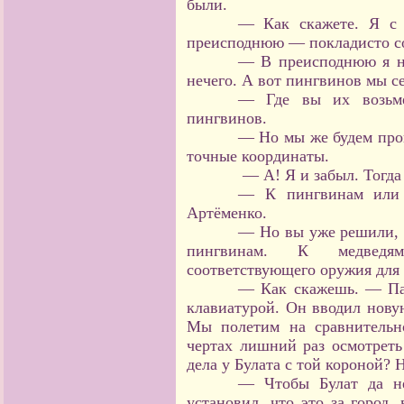
были.
— Как скажете. Я с 
преисподнюю — покладисто со
— В преисподнюю я не
нечего. А вот пингвинов мы с
— Где вы их возьме
пингвинов.
— Но мы же будем про
точные координаты.
— А! Я и забыл. Тогда
— К пингвинам или 
Артёменко.
— Но вы уже решили, 
пингвинам. К
медвед
соответствующего оружия для
— Как скажешь. — Па
клавиатурой. Он вводил нову
Мы полетим на сравнительн
чертах лишний раз осмотреть 
дела у Булата с той короной?
— Чтобы Булат да не
установил, что это за город,