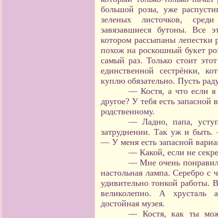
большой розы, уже распусти
зеленых листочков, сред
завязавшиеся бутоны. Все э
котором рассыпаны лепестки р
похож на роскошный букет роз
самый раз. Только стоит это
единственной сестрёнки, к
куплю обязательно. Пусть раду
— Костя, а что если я
другое? У тебя есть запасной 
родственному.
— Ладно, папа, уступ
затруднении. Так уж и быть.
— У меня есть запасной вариа
— Какой, если не секре
— Мне очень понравилс
настольная лампа. Серебро с 
удивительно тонкой работы. В
великолепно. А хрусталь 
достойная музея.
— Костя, как ты мож