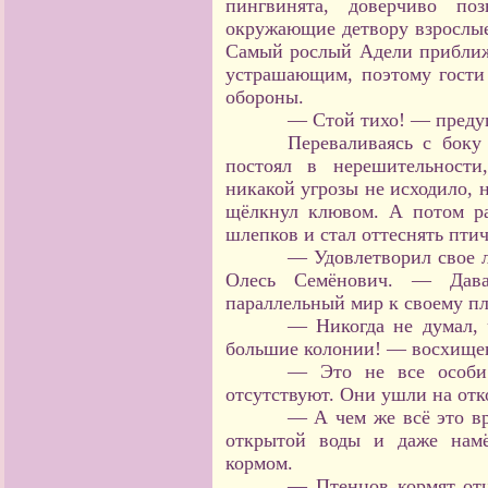
пингвинята, доверчиво по
окружающие детвору взрослые
Самый рослый Адели приближа
устрашающим, поэтому гости
обороны.
— Стой тихо! — преду
Переваливаясь с боку
постоял в нерешительности
никакой угрозы не исходило, 
щёлкнул клювом. А потом ра
шлепков и стал оттеснять пти
— Удовлетворил свое 
Олесь Семёнович. — Дав
параллельный мир к своему пл
— Никогда не думал, 
большие колонии! — восхищен
— Это не все особи
отсутствуют. Они ушли на отк
— А чем же всё это в
открытой воды и даже намё
кормом.
— Птенцов кормят отц