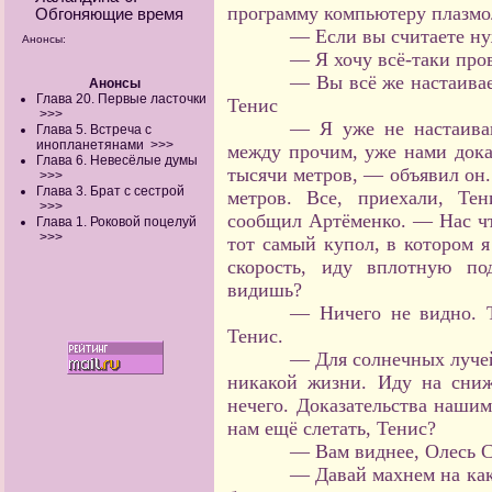
программу компьютеру плазмо
Обгоняющие время
— Если вы считаете ну
Анонсы:
— Я хочу всё-таки пров
— Вы всё же настаива
Анонсы
Глава 20. Первые ласточки
Тенис
>>>
— Я уже не настаиваю
Глава 5. Встреча с
инопланетянами
>>>
между прочим, уже нами дока
Глава 6. Невесёлые думы
тысячи метров, — объявил он.
>>>
Глава 3. Брат с сестрой
метров. Все, приехали, Те
>>>
сообщил Артёменко. — Нас что
Глава 1. Роковой поцелуй
>>>
тот самый купол, в котором 
скорость, иду вплотную по
видишь?
— Ничего не видно. 
Тенис.
— Для солнечных лучей 
никакой жизни. Иду на сниж
нечего. Доказательства наши
нам ещё слетать, Тенис?
— Вам виднее, Олесь Се
— Давай махнем на как