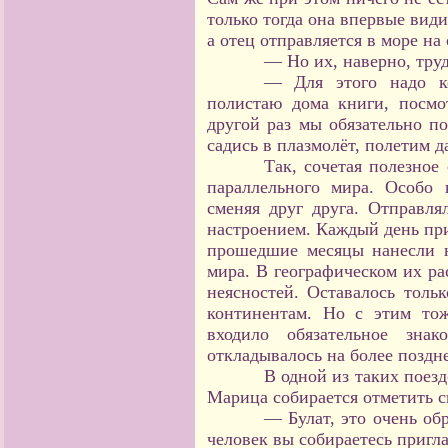
только тогда она впервые види
а отец отправляется в море на
— Но их, наверно, тру
— Для этого надо ко
полистаю дома книги, посмо
другой раз мы обязательно п
садись в плазмолёт, полетим д
Так, сочетая полезное
параллельного мира. Особо 
сменяя друг друга. Отправл
настроением. Каждый день при
прошедшие месяцы нанесли н
мира. В географическом их р
неясностей. Оставалось толь
континентам. Но с этим то
входило обязательное знак
откладывалось на более поздне
В одной из таких поезд
Марица собирается отметить с
— Булат, это очень об
человек вы собираетесь пригл