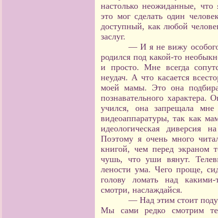
настолько неожиданные, что 
это мог сделать один челове
доступный, как любой челове
заслуг.
— И я не вижу особог
родился под какой-то необыкн
и просто. Мне всегда сопут
неудач. А что касается всест
моей мамы. Это она подбира
познавательного характера. О
учился, она запрещала мне
видеоаппаратуры, так как мам
идеологическая диверсия н
Поэтому я очень много чита
книгой, чем перед экраном т
чушь, что уши вянут. Теле
лености ума. Чего проще, си
голову ломать над какими-
смотри, наслаждайся.
— Над этим стоит подум
Мы сами редко смотрим те