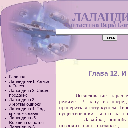
ЛАЛАНД
Фантастика Веры Бо
Глава 12. И
Главная
Лаландина-1. Алиса
и Олесь
Лаландина 2. Свежо
Исследование паралл
предание
Лаландина 3.
режиме. В одну из очеред
Жертвы ошибки
проверить высоту купола. Теп
Лаландина 4. Под
существовании. На этот раз о
крылом славы
Лаландина -5.
— Давай-ка, попробуе
Вершина счастья
позволит наш плазмолет, —
Лаландина-6.