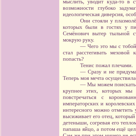
мыслить, уводит куда-то в 
возможности глубоко задума
идеологическая диверсия, осо
Они стояли у плазмолё
которых были в гостях у п
Семёнович вытер тыльной с
мокрую руку.
— Чего это мы с тобой
стал расстегивать меховой
попасть?
Тенис пожал плечами.
— Сразу и не придума
Теперь моя мечта осуществила
— Мы можем поискать 
крупнее этих, которых мы
повстречаться с коронова
императорских и королевских
интересного можно отметить у
высиживает его отец, который
детеныши, согревая его тепло
папаша яйцо, а потом ещё цел
Сам же при этом ничего не ест