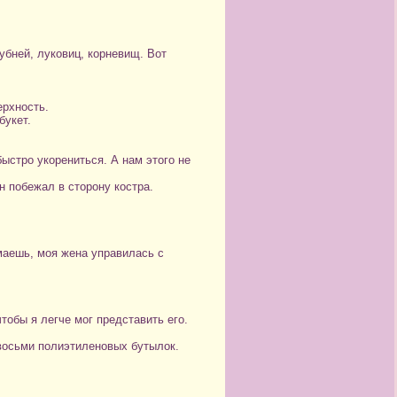
убней, луковиц, корневищ. Вот
ерхность.
букет.
ыстро укорениться. А нам этого не
 побежал в сторону костра.
маешь, моя жена управилась с
обы я легче мог представить его.
 восьми полиэтиленовых бутылок.