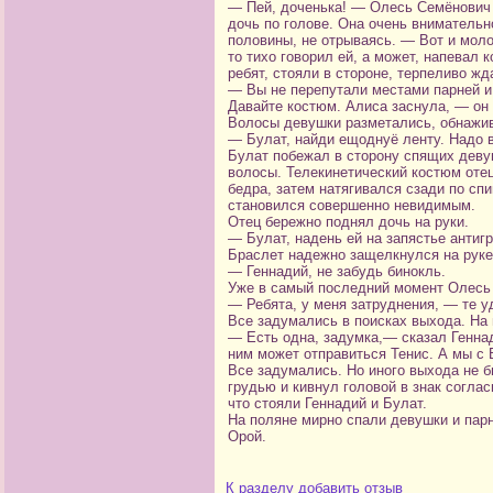
— Пей, доченька! — Олесь Семёнович с
дочь по голове. Она очень внимательн
половины, не отрываясь. — Вот и моло
то тихо говорил ей, а может, напевал 
ребят, стояли в стороне, терпеливо ж
— Вы не перепутали местами парней и
Давайте костюм. Алиса заснула, — он 
Волосы девушки разметались, обнажив 
— Булат, найди ещоднуё ленту. Надо в
Булат побежал в сторону спящих девуш
волосы. Телекинетический костюм отец 
бедра, затем натягивался сзади по сп
становился совершенно невидимым.
Отец бережно поднял дочь на руки.
— Булат, надень ей на запястье антигр
Браслет надежно защелкнулся на руке
— Геннадий, не забудь бинокль.
Уже в самый последний момент Олесь
— Ребята, у меня затруднения, — те у
Все задумались в поисках выхода. На 
— Есть одна, задумка,— сказал Генна
ним может отправиться Тенис. А мы с 
Все задумались. Но иного выхода не 
грудью и кивнул головой в знак соглас
что стояли Геннадий и Булат.
На поляне мирно спали девушки и парн
Орой.
К разделу
добавить отзыв