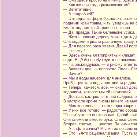
— Они здесь просто ни к чему. Здесь ж
— Как же они тогда размножаются?
— Вегетативно.
— А подробней?
— Это одна из форм бесполого размнож
подними край травы, и ты увидишь на 
Булат поднял край травяного ковра.
— Да, правда. Такие беленькие усики.
— Жизнь новому дереву может дать др
Они ходили и рвали различную траву,
— Для первого раза хватит. Давай по
— Почему?
— Здесь очень благоприятный климат, 
надо. Ещё бы пробу грунта не помешал
— На раскладушке, — в рифму ответил 
— Захвати две, — попросил Олесь Се
— Зачем?
— Мы и воды наберем для анализа.
Пробы грунта и воды поставили рядом 
— Теперь, кажется, всё, — сказал до
заданием, которое мы ей навязали?
— Достань кастрюлю, в ней найдешь о
В кастрюле кроме писем ничего не был
— Моя королева! — нежно проговорил 
— У них все готово, — радостно сообщ
“Пепси” уже со снотворным. Давай при
Они сложили вместе руки. Олесь Семён
Вторая, третья,…. шестая. За ними тр
— А вафли зачем? Мы же их совсем не
— Это чья-то рационализация. Пусть б