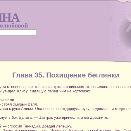
ИНА
голюбовой
Глава 35. Похищение беглянки
ли мгновенно, как только кастрюля с письмом отправилась по назначен
и увидел Алису, сидящую перед ним на корточках.
ринесли.
о стоял хмурый Вэлл.
улся к руке Алисы. Она поспешно отдернула руку, поднялась и медленн
нул в бок Булата. — Завтрак уже принесли, а вы дрыхните.
? — спросил Геннадий, доедая лепешку.
. Захвати запасную пленку. Вместе с Тенисом догоняйте молодёжь. Они