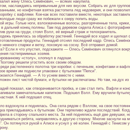
валил жену Олесь Семёнович, — всяких накупила.
гом, наслаждаясь непривычным для них вкусом. Собрать их для группов
анными, но конфетная взятка растопила лед недоверия, и они позволил
оробку с вафлями. Кое-как всех поставили вместе, некоторых заставили
молодые люди сразу же побежали к озеру попить воды.
ой игры. Голые ноги, взлохмаченные волосы, разгоряченные тела, крики,
 в дальний конец поляны. Там под деревом сидела Алиса с фотографией
тив руки на груди, стоял Вэлл, её верный страж и телохранитель.
одежь принялась за обработку растений. Геннадий все ходил и щелкал 
риготовленные продукты. Геннадий отснял последний кадр. Олесь Семён
е немного спаржи и ветку, похожую на сосну. Всё отправил домой.
та? Если я что упустил, подскажите — Олесь Семёнович оглянулся вокр
ения гостеприимных хозяев.
ированному «столу», хлопнул в ладоши.
 Поэтому решили угостить всех своим обедом.
среди растеленного полотна три коробки: с печеньем, конфетами и ваф
рое время им поднесли упаковки с бутылками “Пепси".
коился Геннадий. — А то уснем вместе с ними.
ложен лист чистой бумаги, и бутылки не распечатаны. Но там, на дух из
надий показал, как отворачивается пробка, и сам стал пить. Вафли и ко
 запивали замечательным напитком. Подошел Вэлл. Ему вручили бутылку
частная. К ней подошел отец.
ло вздохнула и поднялась. Она села рядом с Вэллом, на свое постоянн
едка прикладываясь к бутылкам. Они терпеливо ждали последствий. Ког
рела в сторону спального места. За ней поднялись ещё две девушки, н
подниматься ребята, направляясь в другую сторону. Многие заснули на 
”. Он потянулся рукой к Алисе и уснул у её колен. Геннадий с Тенисом 
рону.