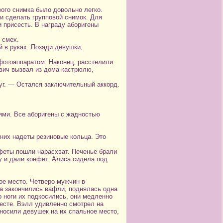
ого снимка было довольно легко.
и сделать групповой снимок. Для
 присесть. В награду аборигены
 смех.
 в руках. Позади девушки,
фотоаппаратом. Наконец, расстелили
ович вызвал из дома кастрюлю,
уг. — Остался заключительный аккорд.
лями. Все аборигены с жадностью
 них надеты резиновые кольца. Это
нфеты пошли нарасхват. Печенье брали
 и дали конфет. Алиса сидела под
ое место. Четверо мужчин в
да закончились вафли, поднялась одна
о ноги их подкосились, они медленно
месте. Вэлл удивленно смотрел на
уносили девушек на их спальное место,