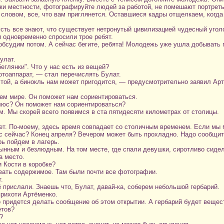
ки местности, фотографируйте людей за работой, не помешают портреты
словом, все, что вам приглянется. Оставшиеся кадры отщелкаем, когда
сть все знают, что существует нетронутый цивилизацией чудесный угол
 одновременно спросили трое ребят.
обсудим потом. А сейчас бегите, ребята! Молодежь уже ушла добывать 
улат.
еглянки". Что у нас есть из вещей?
отоаппарат, — стал перечислять Булат.
той, а бинокль нам может пригодится, — предусмотрительно заявил Арт
ем мире. Он поможет нам сориентироваться.
люс? Он поможет нам сориентироваться?
м. Мы скорей всего появимся в ста пятидесяти километрах от столицы.
ет. По-моему, здесь время совпадает со столичным временем. Если мы 
ас сейчас? Конец апреля? Вечером может быть прохладно. Надо сообщит
ь пойдем в лагерь.
стынным и безлюдным. На том месте, где спали девушки, сиротливо сиде
а место.
 Кости в коробке?
ивать содержимое. Там были почти все фотографии.
.
ё прислали. Знаешь что, Булат, давай-ка, соберем небольшой гербарий.
рихоти Артёменко.
 придется делать сообщение об этом открытии. А гербарий будет веще
етов?
?