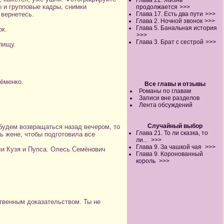
Глава 22. Жизнь
 и групповые кадры, снимки
продолжается
>>>
 вернетесь.
Глава 17. Есть два пути
>>>
Глава 2. Ночной звонок
>>>
Глава 5. Банальная история
ок.
>>>
Глава 3. Брат с сестрой
>>>
пищу.
ёменко.
Все главы и отзывы
Романы по главам
Записи вне разделов
Лента обсуждений
Случайный выбор
будем возвращаться назад вечером, то
Глава 21. То ли сказка, то
ь жене, чтобы подготовила все
ли...
>>>
Глава 9. За чашкой чая
>>>
ли Кузя и Пупса. Олесь Семёнович
Глава 9. Коронованный
король
>>>
ственным доказательством. Ты не