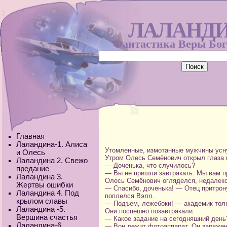
ЛАЛАНД
Фантастика Веры Бо
Главная
Лаландина-1. Алиса
Утомленные, измотанные мужчины усну
и Олесь
Утром Олесь Семёнович открыл глаза 
Лаландина 2. Свежо
— Доченька, что случилось?
предание
— Вы не пришли завтракать. Мы вам п
Лаландина 3.
Олесь Семёнович огляделся, недалек
Жертвы ошибки
— Спасибо, доченька! — Отец притрон
Лаландина 4. Под
поплелся Вэлл.
крылом славы
— Подъем, лежебоки! — академик толк
Лаландина -5.
Они поспешно позавтракали.
Вершина счастья
— Какое задание на сегодняшний день
Лаландина-6.
— Вон лежит фотоаппарат. Он заряжен