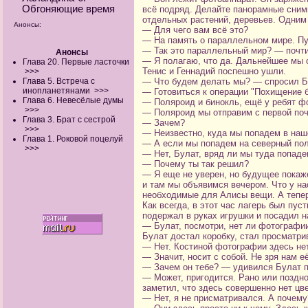
Обгоняющие время
всё подряд. Делайте панорамные сним
отдельных растений, деревьев. Одним 
Анонсы:
— Для чего вам всё это?
— На память о параллельном мире. Пу
— Так это параллельный мир? — почти
Анонсы
— Я полагаю, что да. Дальнейшее мы 
Глава 20. Первые ласточки
Тенис и Геннадий поспешно ушли.
>>>
Глава 5. Встреча с
— Что будем делать мы? — спросил Б
инопланетянами
>>>
— Готовиться к операции "Похищение б
Глава 6. Невесёлые думы
— Поляроид и бинокль, ещё у ребят ф
>>>
— Поляроид мы отправим с первой поч
Глава 3. Брат с сестрой
— Зачем?
>>>
— Неизвестно, куда мы попадем в наш
Глава 1. Роковой поцелуй
— А если мы попадем на северный по
>>>
— Нет, Булат, вряд ли мы туда попаде
— Почему ты так решил?
— Я еще не уверен, но будущее покаж
и там мы объявимся вечером. Что у н
необходимые для Алисы вещи. А тепер
Как всегда, в этот час лагерь был пу
подержал в руках игрушки и посадил н
— Булат, посмотри, нет ли фотографии
Булат достал коробку, стал просматр
— Нет. Костиной фотографии здесь нет
— Значит, носит с собой. Не зря нам е
— Зачем он тебе? — удивился Булат п
— Может, пригодится. Рано или поздно
заметил, что здесь совершенно нет цв
— Нет, я не присматривался. А почему