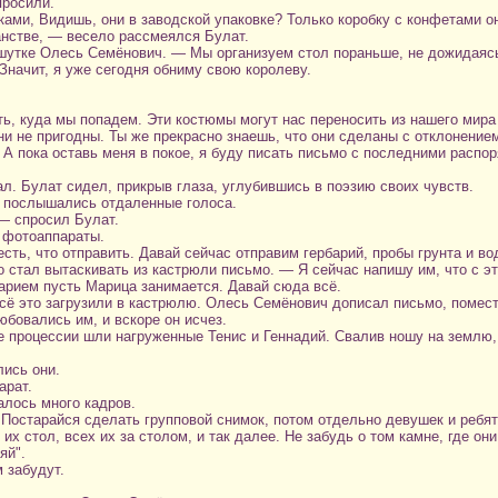
просили.
бками, Видишь, они в заводской упаковке? Только коробку с конфетами о
нстве, — весело рассмеялся Булат.
утке Олесь Семёнович. — Мы организуем стол пораньше, не дожидаясь, 
начит, я уже сегодня обниму свою королеву.
, куда мы попадем. Эти костюмы могут нас переносить из нашего мира 
и не пригодны. Ты же прекрасно знаешь, что они сделаны с отклонением 
. А пока оставь меня в покое, я буду писать письмо с последними расп
. Булат сидел, прикрыв глаза, углубившись в поэзию своих чувств.
 послышались отдаленные голоса.
— спросил Булат.
 фотоаппараты.
есть, что отправить. Давай сейчас отправим гербарий, пробы грунта и во
стал вытаскивать из кастрюли письмо. — Я сейчас напишу им, что с эт
барием пусть Марица занимается. Давай сюда всё.
 всё это загрузили в кастрюлю. Олесь Семёнович дописал письмо, помес
бовались им, и вскоре он исчез.
е процессии шли нагруженные Тенис и Геннадий. Свалив ношу на землю
лись они.
арат.
алось много кадров.
Постарайся сделать групповой снимок, потом отдельно девушек и ребят.
их стол, всех их за столом, и так далее. Не забудь о том камне, где он
яй".
 забудут.