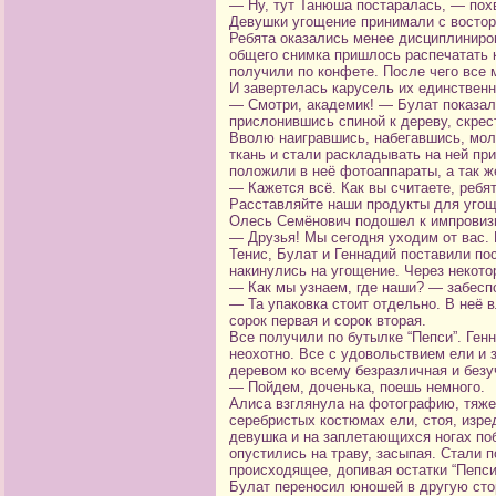
— Ну, тут Танюша постаралась, — пох
Девушки угощение принимали с востор
Ребята оказались менее дисциплиниров
общего снимка пришлось распечатать к
получили по конфете. После чего все 
И завертелась карусель их единственн
— Смотри, академик! — Булат показал
прислонившись спиной к дереву, скрес
Вволю наигравшись, набегавшись, мол
ткань и стали раскладывать на ней п
положили в неё фотоаппараты, а так ж
— Кажется всё. Как вы считаете, ребя
Расставляйте наши продукты для угощ
Олесь Семёнович подошел к импровиз
— Друзья! Мы сегодня уходим от вас.
Тенис, Булат и Геннадий поставили по
накинулись на угощение. Через некото
— Как мы узнаем, где наши? — забеспо
— Та упаковка стоит отдельно. В неё в
сорок первая и сорок вторая.
Все получили по бутылке “Пепси”. Ген
неохотно. Все с удовольствием ели и
деревом ко всему безразличная и безу
— Пойдем, доченька, поешь немного.
Алиса взглянула на фотографию, тяже
серебристых костюмах ели, стоя, изр
девушка и на заплетающихся ногах поб
опустились на траву, засыпая. Стали 
происходящее, допивая остатки “Пепси
Булат переносил юношей в другую сто