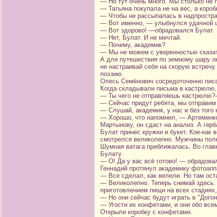
— Но тут очень много. Мы столько не 
— Татьяна покупала не на вес, а коро
— Чтобы не рассыпалась в надпростра
— Вот именно, — улыбнулся удачной ш
— Вот здорово! —обрадовался Булат. З
— Нет, Булат. И не мечтай.
— Почему, академик?
— Мы не можем с уверенностью сказать
А для путешествия по земному шару он
не настраивай себя на скорую встречу
поэзию.
Олесь Семёнович сосредоточенно писал
Когда складывали письма в кастрюлю,
— Ты чего не отправляешь кастрюлю?
— Сейчас придут ребята, мы отправим
— Слушай, академик, у нас и без того 
— Хорошо, что напомнил, — Артеменко 
Мартынову, он сдаст на анализ. А гер
Булат принес кружки и букет. Кое-как
смотрелся великолепно. Мужчины полю
Шумная ватага приближалась. Во глав
Булату.
— О! Да у вас всё готово! — обрадова
Геннадий протянул академику фотоапп
— Все сделал, как велели. Но там ост
— Великолепно. Теперь снимай здесь. 
приготовлением пищи на всех стадиях, 
— Но они сейчас будут играть в "Догон
— Угости их конфетами, и они обо всем
Открыли коробку с конфетами.