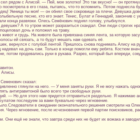
ел рядом с Алисой. — Пей, мое золотко! Это так вкусно! — он протянул
о посмотрела в его глаза, пытаясь, что-то вспомнить. Потом поднесла б
дец! Умница ты моя! — он обнял свое сокровище за плечи. Девушка дов
колыбельную песню, кто его знает. Тенис, Булат и Геннадий, закончив 
дали конца развязки. Олесь Семёнович поднял голову, улыбнулся.
 девушек? А то утром может разразиться скандал. Они люди строгих нр
поцеловал дочь и положил на траву.
живот и грудь. На животе была привязана синяя лента, за которую зас
олосы ей связать, а то будут мешать нам одевать её.
ек, вернулся с голубой лентой. Пришлось снова поднимать Алису на ру
надевал на дочь сам. Только в конце помогли ему ребята. Костюм внача
ине, потом продевались руки в рукава. Разрез, который был впереди, со
авитон.
 Алисы.
 Семенович сказал:
дивленно глянули на него. — У меня заняты руки. Я не могу нажать одно
пять антигравитоной было всего три свободных руки.
дий. — Но для этого нам придется отправиться раздельно. Я нажимаю а
Булатом последуем за вами буквально через мгновение.
было.Следователи в ожидании окончательного решения смотрели на Оле
ия. Через мгновение, после исчезновения первой партии поисковиков, ра
и. Они ещё не знали, что завтра среди них не будет их вожака и заводи