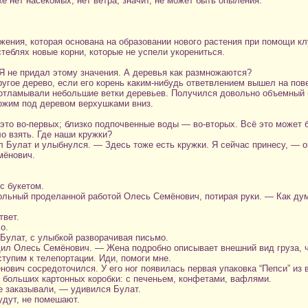
е нет насекомых, нет ветра, значит, не может быть опыления.
ения, которая основана на образовании нового растения при помощи кл
стеблях новые корни, которые не успели укорениться.
 Я не придал этому значения. А деревья как размножаются?
угое дерево, если его корень каким-нибудь ответвлением вышел на пов
 отламывали небольшие ветки деревьев. Получился довольно объемный 
ложим под деревом верхушками вниз.
это во-первых; близко подпочвенные воды — во-вторых. Всё это может б
о взять. Где наши кружки?
Булат и улыбнулся. — Здесь тоже есть кружки. Я сейчас принесу, — он
мёнович.
с букетом.
вольный проделанной работой Олесь Семёнович, потирая руки. — Как ду
твет.
о.
Булат, с улыбкой разворачивая письмо.
ил Олесь Семёнович. — Жена подробно описывает внешний вид груза, чт
ступим к телепортации. Иди, помоги мне.
ович сосредоточился. У его ног появилась первая упаковка “Пепси” из
и больших картонных коробки: с печеньем, конфетами, вафлями.
 заказывали, — удивился Булат.
удут, не помешают.