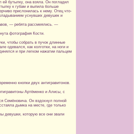
 ей бутылку, она взяла. Он погладил
утылку к губам и выпила больше
ерчиво прислонилась к нему. Отец что-
с укладыванием уснувших девушек и
авов, — ребята рассмеялись. —
унута фотография Кости.
ки, чтобы собрать в пучок длинные
ле одевался, как колготки, на ноги и
единялся и при легком нажатии пальцем
временно кнопки двух антигравитонов.
нтигравитоны Артёменко и Алисы, с
ся Семёновича. Он вздохнул полной
сстаяла дымка на месте, где только
лы девушки, которую все они звали