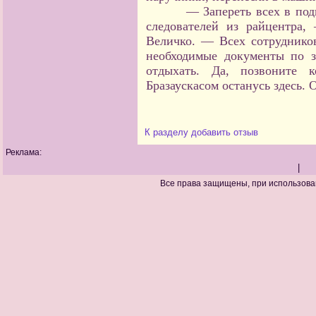
— Запереть всех в по
следователей из райцентра,
Величко. — Всех сотруднико
необходимые документы по 
отдыхать. Да, позвоните
Бразаускасом останусь здесь. 
К разделу
добавить отзыв
Реклама:
|
Все права защищены, при использова