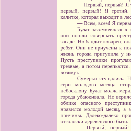
— Первый, первый! Я 
первый, первый! Я третий.
калитке, которая выходит в лес
— Всем, всем! Я первый
Булат засомневался в 
они пошли совершать прест
засаде. Но бандит коварен, оп
ребят. Они не приучены к по
жизнь города притупила у н
Пусть преступники прогуля
трезвые, а потом перепьются.
возьмут.
Сумерки сгущались. Н
серп молодого месяца отп
небосклону. Булат молча мер
города убаюкивала. Не верило
облике опасного преступни
нравился молодой месяц, а 
причины. Далеко-далеко пр
отголоски деревенского быта.
— Первый, первый!