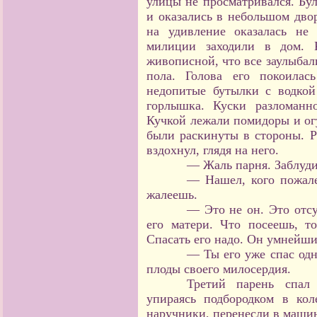
улицы не просматривался. Бу
и оказались в небольшом дво
на удивление оказалась не
милиции заходили в дом. К
живописной, что все заулыбали
пола. Голова его покоилас
недопитые бутылки с водкой
горлышка. Куски разломанн
Кучкой лежали помидоры и огу
были раскинуты в стороны. 
вздохнул, глядя на него.
— Жаль парня. Заблудил
— Нашел, кого пожале
жалеешь.
— Это не он. Это отс
его матери. Что посеешь, т
Спасать его надо. Он умнейши
— Ты его уже спас од
плоды своего милосердия.
Третий парень спал 
упираясь подбородком в ко
наручники, перенесли в машин