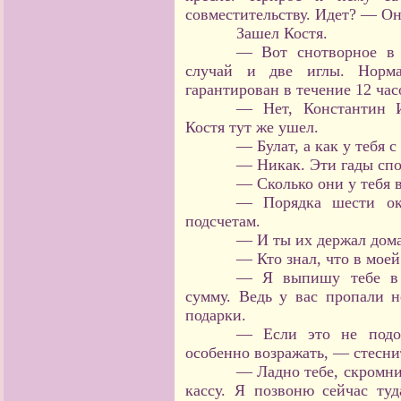
совместительству. Идет? — Он
Зашел Костя.
— Вот снотворное в 
случай и две иглы. Норм
гарантирован в течение 12 ча
— Нет, Константин 
Костя тут же ушел.
— Булат, а как у тебя с
— Никак. Эти гады сп
— Сколько они у тебя 
— Порядка шести ок
подсчетам.
— И ты их держал дом
— Кто знал, что в моей
— Я выпишу тебе в 
сумму. Ведь у вас пропали н
подарки.
— Если это не подор
особенно возражать, — стесни
— Ладно тебе, скромни
кассу. Я позвоню сейчас ту