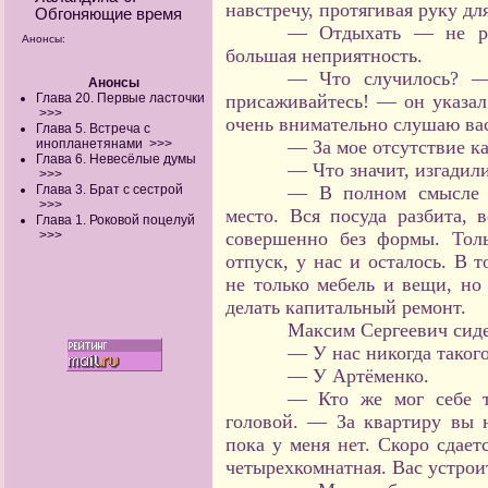
навстречу, протягивая руку дл
Обгоняющие время
— Отдыхать — не ра
Анонсы:
большая неприятность.
— Что случилось? — 
Анонсы
Глава 20. Первые ласточки
присаживайтесь! — он указал
>>>
очень внимательно слушаю ва
Глава 5. Встреча с
инопланетянами
>>>
— За мое отсутствие ка
Глава 6. Невесёлые думы
— Что значит, изгадил
>>>
Глава 3. Брат с сестрой
— В полном смысле э
>>>
место. Вся посуда разбита, 
Глава 1. Роковой поцелуй
>>>
совершенно без формы. Тол
отпуск, у нас и осталось. В 
не только мебель и вещи, но
делать капитальный ремонт.
Максим Сергеевич сиде
— У нас никогда такого
— У Артёменко.
— Кто же мог себе т
головой. — За квартиру вы н
пока у меня нет. Скоро сдает
четырехкомнатная. Вас устрои