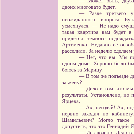
— Может быть, двухк
двоих многовато будет.
— Разве третьего 
неожиданного вопроса Бул
усмехнулся. — Не надо смуща
такая квартира вам будет в
придётся немного подождат
Артёменко. Недавно её осво
расселили. За неделю сделаем
— Нет, что вы! Мы по
одном доме. Хорошо было бы,
боюсь за Марицу.
— В том же подъезде д
за жену?
— Дело в том, что мы 
результаты. Установлено, но 
Ярцева.
— Ах, негодяй! Ах, по
нервно заходил по кабинет
Шамильевич? Могло такое
допустить, что это Геннадий Я
— Исключено. Дело в 