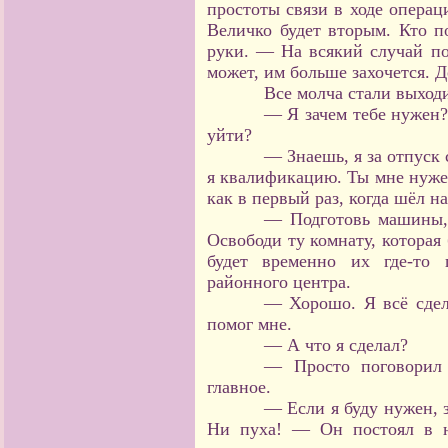
простоты связи в ходе операц
Величко будет вторым. Кто п
руки. — На всякий случай под
может, им больше захочется. Д
Все молча стали выходи
— Я зачем тебе нужен
уйти?
— Знаешь, я за отпуск 
я квалификацию. Ты мне нуже
как в первый раз, когда шёл н
— Подготовь машины, 
Освободи ту комнату, которая
будет временно их где-то 
районного центра.
— Хорошо. Я всё сдел
помог мне.
— А что я сделал?
— Просто поговорил 
главное.
— Если я буду нужен, з
Ни пуха! — Он постоял в н