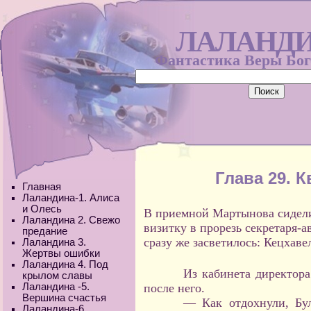
ЛАЛАНД
Фантастика Веры Бо
Глава 29. 
Главная
Лаландина-1. Алиса
и Олесь
В приемной Мартынова сидели
Лаландина 2. Свежо
визитку в прорезь секретаря-а
предание
сразу же засветилось: Кецхаве
Лаландина 3.
Жертвы ошибки
Лаландина 4. Под
Из кабинета директор
крылом славы
Лаландина -5.
после него.
Вершина счастья
— Как отдохнули, Бу
Лаландина-6.