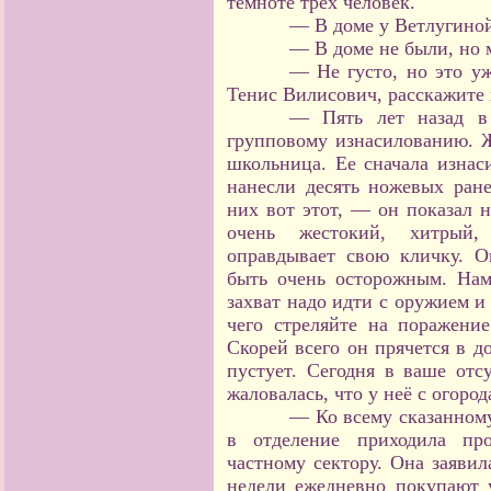
темноте трех человек.
— В доме у Ветлугино
— В доме не были, но 
— Не густо, но это у
Тенис Вилисович, расскажите 
— Пять лет назад в 
групповому изнасилованию. Ж
школьница. Ее сначала изнас
нанесли десять ножевых ран
них вот этот, — он показал 
очень жестокий, хитрый
оправдывает свою кличку. 
быть очень осторожным. На
захват надо идти с оружием и
чего стреляйте на поражение
Скорей всего он прячется в д
пустует. Сегодня в ваше отс
жаловалась, что у неё с огор
— Ко всему сказанном
в отделение приходила пр
частному сектору. Она заявил
недели ежедневно покупают у