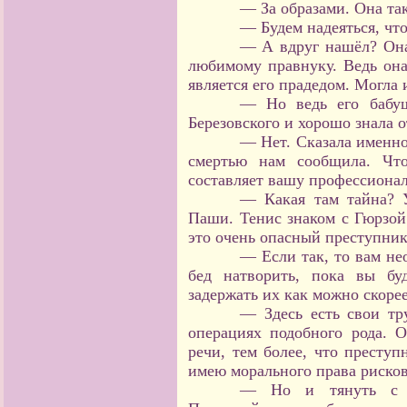
— За образами. Она так
— Будем надеяться, что
— А вдруг нашёл? Она
любимому правнуку. Ведь она
является его прадедом. Могла и
— Но ведь его бабуш
Березовского и хорошо знала о
— Нет. Сказала именно
смертью нам сообщила. Что
составляет вашу профессиона
— Какая там тайна? 
Паши. Тенис знаком с Гюрзой.
это очень опасный преступник
— Если так, то вам не
бед натворить, пока вы бу
задержать их как можно скорее
— Здесь есть свои тр
операциях подобного рода. 
речи, тем более, что преступ
имею морального права риско
— Но и тянуть с п