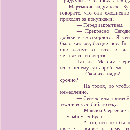
Придумайте что-нибудь неорди
— Мартынов задумался. Бу
говорите, что они ежедневно
приходят за покупками?
— Перед закрытием.
— Прекрасно! Сегодн
добавить снотворного. Я се
было жидкое, бесцветное. Вы
они заснут от него, и вы 
человеческих жертв.
Тут же Максим Серге
изложил ему суть проблемы.
— Сколько надо? — 
срочно?
— На троих, но чтобы
немедленно.
— Сейчас вам принесёт 
техническую библиотеку.
— Максим Сергеевич, 
— улыбнулся Булат.
— А что, неплохо было
кресле. Прирос к нему з