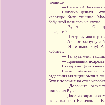
подпишу.
— Спасибо! Вы очень д
Получив деньги, Бул
квартире была тишина. Мам
бабушкой возилась на кухне.
— Булатик, — Она пр
выходить?
— Потерпи, моя перепе
— А я вот распущу се
— Я те выпорхну! А 
кабинет.
— Ты куда меня тащиш
— Крылышки подрезат
Екатерина Дмитриевна с
После обеденного п
отделения милиции были в пол
Булат положил на стол короб
— Доложите результ
попросил Булат.
— Двое из опрашиваем
начал капитан Величко. — В 