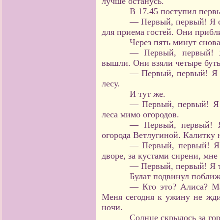
лучше останусь.
В 17.45 поступил перв
— Первый, первый! Я с
для приема гостей. Они прибл
Через пять минут снова
— Первый, первый! Я
вышли. Они взяли четыре бут
— Первый, первый! Я п
лесу.
И тут же.
— Первый, первый! Я 
леса мимо огородов.
— Первый, первый! Я
огорода Ветлугиной. Калитку 
— Первый, первый! Я 
дворе, за кустами сирени, мне
— Первый, первый! Я т
Булат подвинул поближ
— Кто это? Алиса? Ма
Меня сегодня к ужину не жди
ночи.
Солнце скрылось за гор