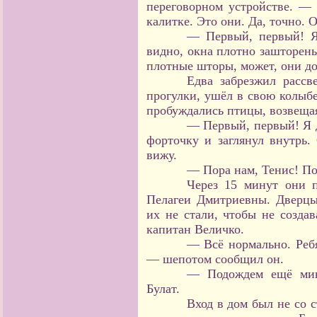
переговорном устройстве. — Т
калитке. Это они. Да, точно. 
— Первый, первый! Я
видно, окна плотно зашторены.
плотные шторы, может, они до
Едва забрезжил рассв
прогулки, ушёл в свою колыбе
пробуждались птицы, возвещая
— Первый, первый! Я д
форточку и заглянул внутрь. 
вижу.
— Пора нам, Тенис! П
Через 15 минут они 
Пелагеи Дмитриевны. Дверц
их не стали, чтобы не созд
капитан Величко.
— Всё нормально. Ребя
— шепотом сообщил он.
— Подождем ещё мин
Булат.
Вход в дом был не со с