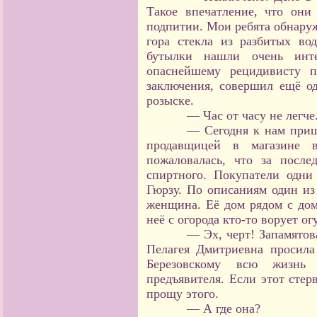
Такое впечатление, что он
подпитии. Мои ребята обнаруж
гора стекла из разбитых во
бутылки нашли очень инте
опаснейшему рецидивисту п
заключения, совершил ещё од
розыске.
— Час от часу не легче
— Сегодня к нам приш
продавщицей в магазине в
пожаловалась, что за посл
спиртного. Покупатели одни
Гюрзу. По описаниям один из
женщина. Её дом рядом с дом
неё с огорода кто-то ворует о
— Эх, черт! Запамятов
Пелагея Дмитриевна просила
Березовскому всю жизнь 
предъявителя. Если этот стер
прощу этого.
— А где она?